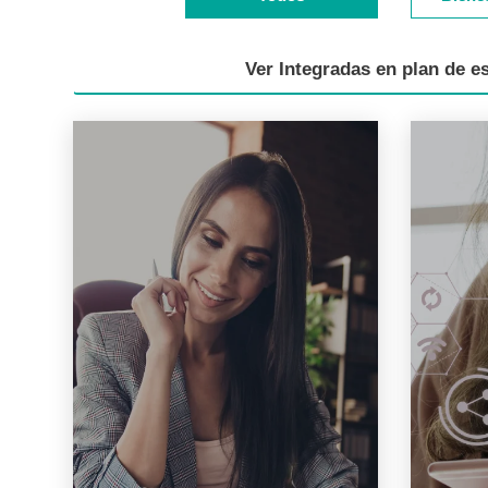
Ver Integradas en plan de e
Socia
Finanzas personales-BBVA
HubS
Certifica que conduces de forma
Avala 
eficiente las finanzas personales
una est
considerando conceptos de
eficaz 