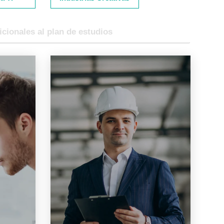
icionales al plan de estudios
Supply Chain-LinkedIn
Learning
uede
Avala el conocimiento sobre la
nales
gestión de la cadena de
intos
suministro y sus operaciones,
apas,
descubriendo cómo adoptar el